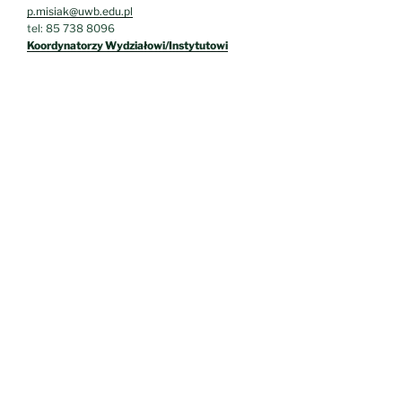
p.misiak@uwb.edu.pl
tel: 85 738 8096
Koordynatorzy Wydziałowi/Instytutowi