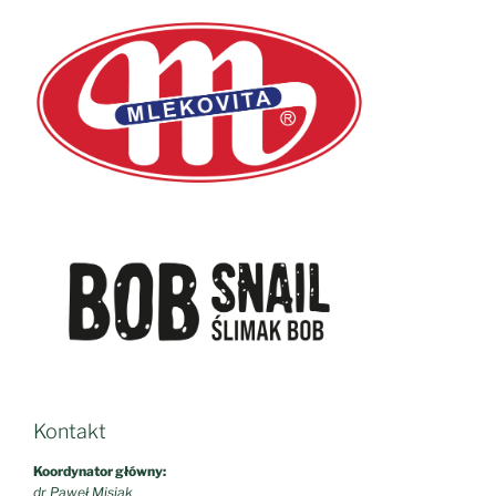
Kontakt
Koordynator główny:
dr Paweł Misiak