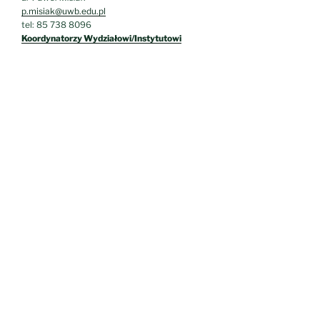
p.misiak@uwb.edu.pl
tel: 85 738 8096
Koordynatorzy Wydziałowi/Instytutowi