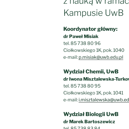
z nauką w ramac
Kampusie UwB
Koordynator główny:
dr Paweł Misiak
tel. 85 738 80 96
Ciołkowskiego 1K, pok. 1040
e-mail:
p.misiak@uwb.edu.pl
Wydział Chemii, UwB
dr Iwona Misztalewska-Turko
tel. 85 738 80 95
Ciołkowskiego 1K, pok. 1041
e-mail:
i.misztalewska@uwb.ed
Wydział Biologii UwB
dr Marek Bartoszewicz
tel. 85 738 83 84