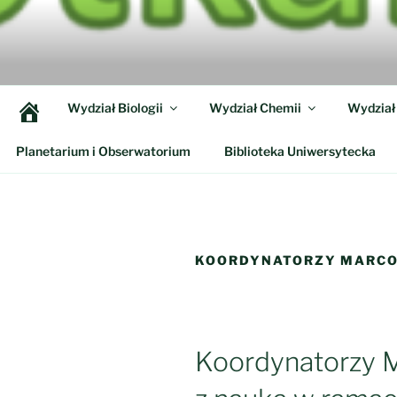
Przejdź
do
SPOTKANI
treści
Dni Otwarte w Kampusie UwB,
Wydział Biologii
Wydział Chemii
Wydział 
Planetarium i Obserwatorium
Biblioteka Uniwersytecka
KOORDYNATORZY MARCO
Koordynatorzy 