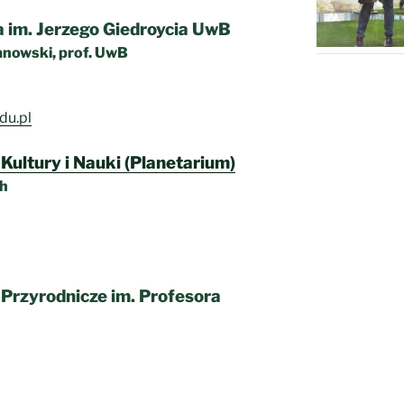
 im. Jerzego Giedroycia UwB
anowski, prof. UwB
u.pl
ultury i Nauki (Planetarium)
ch
Przyrodnicze im. Profesora