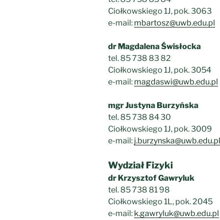
Ciołkowskiego 1J, pok. 3063
e-mail:
mbartosz@uwb.edu.pl
dr Magdalena Świsłocka
tel. 85 738 83 82
Ciołkowskiego 1J, pok. 3054
e-mail:
magdaswi@uwb.edu.pl
mgr Justyna Burzyńska
tel. 85 738 84 30
Ciołkowskiego 1J, pok. 3009
e-mail:
j.burzynska@uwb.edu.p
Wydział Fizyki
dr Krzysztof Gawryluk
tel. 85 738 81 98
Ciołkowskiego 1L, pok. 2045
e-mail:
k.gawryluk@uwb.edu.pl