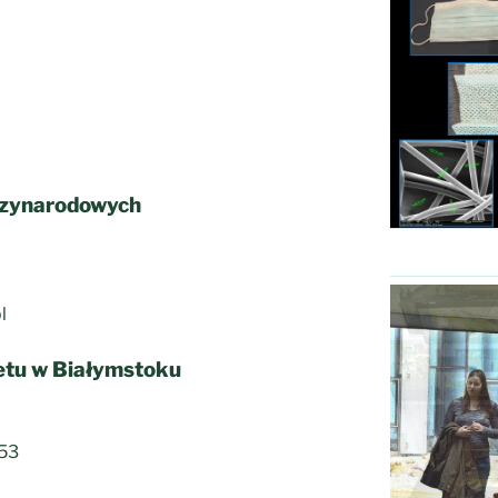
dzynarodowych
pl
tu w Białymstoku
053