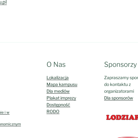
.pl
O Nas
Sponsorzy
Lokalizacja
Zapraszamy spo
Mapa kampusu
do kontaktu z
Dla mediów
organizatorami
Plakat imprezy
Dla sponsorów
Dostępność
RODO
ie i w
ronomicznym