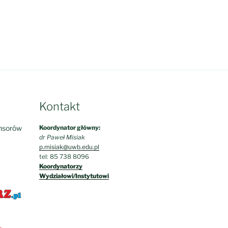
Kontakt
nsorów
Koordynator główny:
dr Paweł Misiak
p.misiak@uwb.edu.pl
tel: 85 738 8096
Koordynatorzy
Wydziałowi/Instytutowi