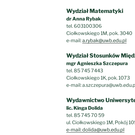
Wydział Matematyki
dr Anna Rybak
tel. 603100306
Ciołkowskiego 1M, pok. 3040
e-mail:
a.rybak@uwb.edu.pl
Wydział Stosunków Mię
mgr Agnieszka Szczepura
tel. 85 745 7443
Ciołkowskiego 1K, pok. 1073
e-mail: a.szczepura@uwb.edu.
Wydawnictwo Uniwersyte
lic. Kinga Dolida
tel. 85 745 70 59
ul. Ciołkowskiego 1M, Pokój 1
e-mail: dolida@uwb.edu.pl