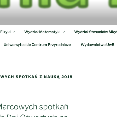
A Z NAUKĄ
 13-15 marca 2025
Fizyki
Wydział Matematyki
Wydział Stosunków Mię
Uniwersyteckie Centrum Przyrodnicze
Wydawnictwo UwB
WYCH SPOTKAŃ Z NAUKĄ 2018
Marcowych spotkań