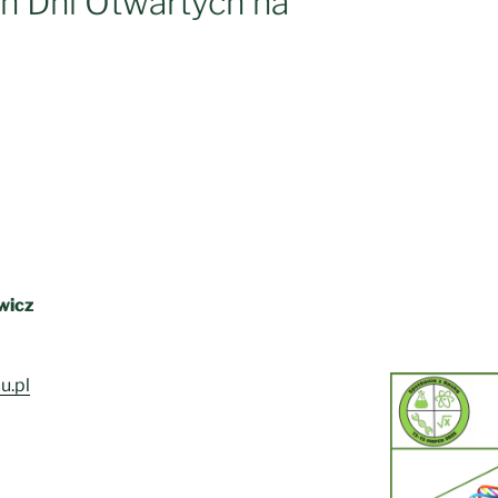
h Dni Otwartych na
Patronat Hon
wicz
u.pl