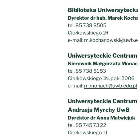
Biblioteka Uniwersytecka
Dyrektor dr hab. Marek Koch
tel. 85 738 8505
Ciołkowskiego 1R
e-mail:
m.kochanowski@uwb.ed
Uniwersyteckie Centrum K
Kierownik Małgorzata Mona
tel. 85 738 81 53
Ciołkowskiego 1N, pok. 2006
e-mail:
m.monach@uwb.edu.pl
Uniwersyteckie Centrum 
Andrzeja Myrchy UwB
Dyrektor dr Anna Matwiejuk
tel. 85 745 73 22
Ciołkowskiego 1J