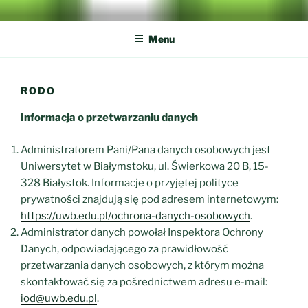
Przejdź
SPOTKANIA Z NAUKĄ
Dni Otwarte w Kampusie UwB, 13-15 marca 2025
do
Menu
treści
RODO
Informacja o przetwarzaniu danych
Administratorem Pani/Pana danych osobowych jest
Uniwersytet w Białymstoku, ul. Świerkowa 20 B, 15-
328 Białystok. Informacje o przyjętej polityce
prywatności znajdują się pod adresem internetowym:
https://uwb.edu.pl/ochrona-danych-osobowych
.
Administrator danych powołał Inspektora Ochrony
Danych, odpowiadającego za prawidłowość
przetwarzania danych osobowych, z którym można
skontaktować się za pośrednictwem adresu e-mail:
iod@uwb.edu.pl
.